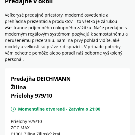
Predajne v okolí
Veľkorysé predajné priestory, moderné osvetlenie a
prehľadná prezentácia produktov – to všetko je zárukou
všestranne príjemného nákupného zážitku. Naše predajne s
moderným regálovým systémom pozývajú k samostatnému a
nerušenému prezeraniu. Sami na prvý pohľad vidíte, aké
modely a veľkosti sú práve k dispozícii. V prípade potreby
Vám ochotne pomôže alebo poradí náš odborne vyškolený
personál.
Predajňa DEICHMANN
Žilina
Prielohy 979/10
Momentálne otvorené
-
Zatvára o
21:00
Prielohy 979/10
ZOC MAX
01001
Žilina
Žilinský kraj