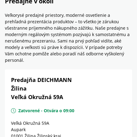
Predajne v okolí
Veľkorysé predajné priestory, moderné osvetlenie a
prehľadná prezentácia produktov – to všetko je zárukou
všestranne príjemného nákupného zážitku. Naše predajne s
moderným regálovým systémom pozývajú k samostatnému a
nerušenému prezeraniu. Sami na prvý pohľad vidíte, aké
modely a veľkosti sú práve k dispozícii. V prípade potreby
Vám ochotne pomôže alebo poradí náš odborne vyškolený
personál.
Predajňa DEICHMANN
Žilina
Veľká Okružná 59A
Zatvorené
-
Otvára o
09:00
Veľká Okružná 59A
Aupark
01001
Žilina
Žilinský kraj