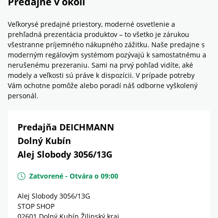
Predajne v okolí
Veľkorysé predajné priestory, moderné osvetlenie a
prehľadná prezentácia produktov – to všetko je zárukou
všestranne príjemného nákupného zážitku. Naše predajne s
moderným regálovým systémom pozývajú k samostatnému a
nerušenému prezeraniu. Sami na prvý pohľad vidíte, aké
modely a veľkosti sú práve k dispozícii. V prípade potreby
Vám ochotne pomôže alebo poradí náš odborne vyškolený
personál.
Predajňa DEICHMANN
Dolný Kubín
Alej Slobody 3056/13G
Zatvorené
-
Otvára o
09:00
Alej Slobody 3056/13G
STOP SHOP
02601
Dolný Kubín
Žilinský kraj