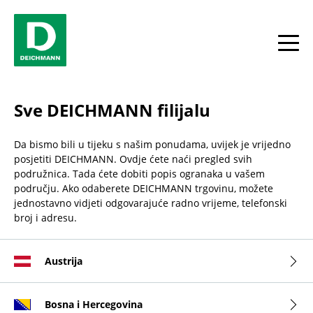
Skip to content
Return to Nav
Facebook
YouTube
Instagram
toggle
Sve DEICHMANN filijalu
Da bismo bili u tijeku s našim ponudama, uvijek je vrijedno
posjetiti DEICHMANN. Ovdje ćete naći pregled svih
podružnica. Tada ćete dobiti popis ogranaka u vašem
području. Ako odaberete DEICHMANN trgovinu, možete
jednostavno vidjeti odgovarajuće radno vrijeme, telefonski
broj i adresu.
Austrija
Bosna i Hercegovina