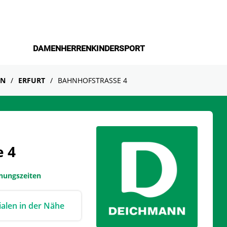
DAMEN
HERREN
KINDER
SPORT
EN
ERFURT
BAHNHOFSTRASSE 4
e 4
fnungszeiten
lialen in der Nähe