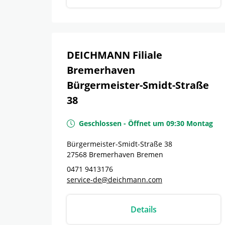
DEICHMANN Filiale
Bremerhaven
Bürgermeister-Smidt-Straße
38
Geschlossen
-
Öffnet um
09:30
Montag
Bürgermeister-Smidt-Straße 38
27568
Bremerhaven
Bremen
0471 9413176
service-de@deichmann.com
Details