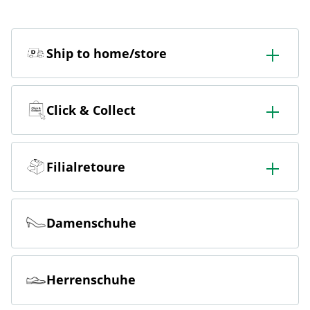
Ship to home/store
In der Filiale bestellen & in die Filiale oder nach Hause
liefern lassen.
Click & Collect
Online bestellen & kostenlos hier in der Filiale abholen
Filialretoure
Online bestellen & kostenlos in der Filiale zurückgeben
Damenschuhe
Herrenschuhe