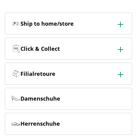
Ship to home/store
In der Filiale bestellen & in die Filiale oder nach Hause
liefern lassen.
Click & Collect
Online bestellen & kostenlos hier in der Filiale abholen
Filialretoure
Online bestellen & kostenlos in der Filiale zurückgeben
Damenschuhe
Herrenschuhe