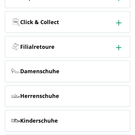
In der Filiale bestellen & in die Filiale oder nach Hause
liefern lassen.
Click & Collect
Online bestellen & kostenlos hier in der Filiale abholen
Filialretoure
Online bestellen & kostenlos in der Filiale zurückgeben
Damenschuhe
Herrenschuhe
Kinderschuhe