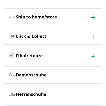
Ship to home/store
In der Filiale bestellen & in die Filiale oder nach Hause
liefern lassen.
Click & Collect
Online bestellen & kostenlos hier in der Filiale abholen
Filialretoure
Online bestellen & kostenlos in der Filiale zurückgeben
Damenschuhe
Herrenschuhe