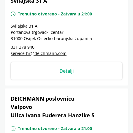
Svilajska 31 A
Trenutno otvoreno
-
Zatvara u
21:00
Svilajska 31 A
Portanova trgovački centar
31000
Osijek
Osječko-baranjska županija
031 378 940
service-hr@deichmann.com
Detalji
DEICHMANN poslovnicu
Valpovo
Ulica Ivana Fuderera Hanzike 5
Trenutno otvoreno
-
Zatvara u
21:00