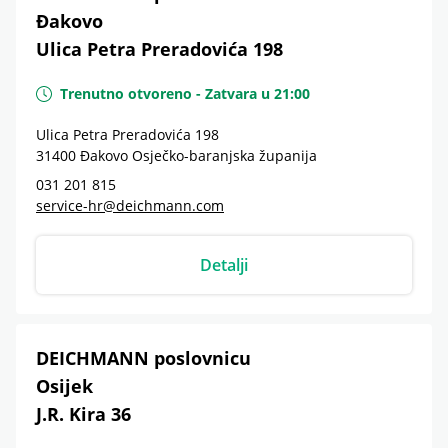
Đakovo
Ulica Petra Preradovića 198
Trenutno otvoreno
-
Zatvara u
21:00
Ulica Petra Preradovića 198
31400
Đakovo
Osječko-baranjska županija
031 201 815
service-hr@deichmann.com
Detalji
DEICHMANN poslovnicu
Osijek
J.R. Kira 36