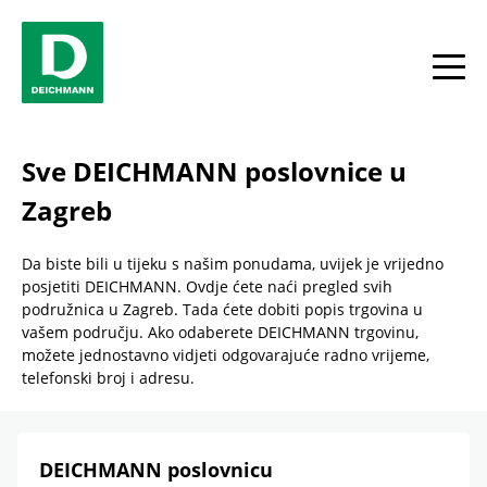
Skip to content
Return to Nav
Link Opens in New Tab
phone
Link Opens in New Tab
phone
Link Opens in New Tab
phone
Link Opens in New Tab
phone
Link Opens in New Tab
phone
Link Opens in New Tab
phone
Link Opens in New Tab
phone
Facebook
YouTube
Instagram
toggle
Sve DEICHMANN poslovnice u
Zagreb
Da biste bili u tijeku s našim ponudama, uvijek je vrijedno
posjetiti DEICHMANN. Ovdje ćete naći pregled svih
podružnica u Zagreb. Tada ćete dobiti popis trgovina u
vašem području. Ako odaberete DEICHMANN trgovinu,
možete jednostavno vidjeti odgovarajuće radno vrijeme,
telefonski broj i adresu.
DEICHMANN poslovnicu