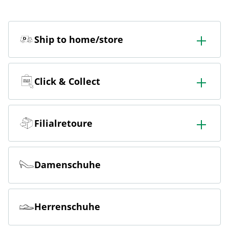
Ship to home/store
In der Filiale bestellen & in die Filiale oder nach Hause
liefern lassen.
Click & Collect
Online bestellen & kostenlos hier in der Filiale abholen
Filialretoure
Online bestellen & kostenlos in der Filiale zurückgeben
Damenschuhe
Herrenschuhe