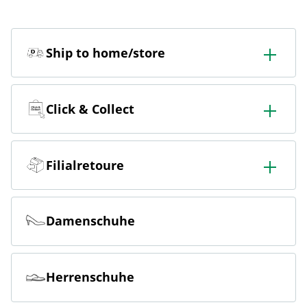
Ship to home/store
In der Filiale bestellen & in die Filiale oder nach Hause
liefern lassen.
Click & Collect
Online bestellen & kostenlos hier in der Filiale abholen
Filialretoure
Online bestellen & kostenlos in der Filiale zurückgeben
Damenschuhe
Herrenschuhe