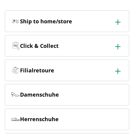
Ship to home/store
In der Filiale bestellen & in die Filiale oder nach Hause
liefern lassen.
Click & Collect
Online bestellen & kostenlos hier in der Filiale abholen
Filialretoure
Online bestellen & kostenlos in der Filiale zurückgeben
Damenschuhe
Herrenschuhe