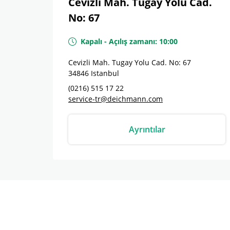
Cevizli Mah. Tugay Yolu Cad.
No: 67
Kapalı
-
Açılış zamanı:
10:00
Cevizli Mah. Tugay Yolu Cad. No: 67
34846
Istanbul
(0216) 515 17 22
service-tr@deichmann.com
Ayrıntılar