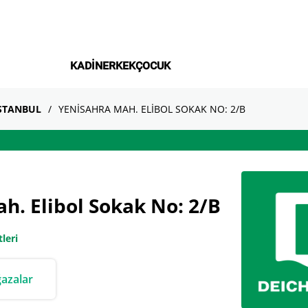
KADIN
ERKEK
ÇOCUK
STANBUL
YENISAHRA MAH. ELIBOL SOKAK NO: 2/B
h. Elibol Sokak No: 2/B
tleri
azalar