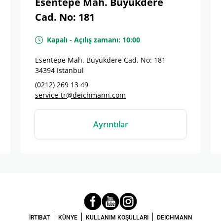
Esentepe Mah. Büyükdere
Cad. No: 181
Kapalı
-
Açılış zamanı:
10:00
Esentepe Mah. Büyükdere Cad. No: 181
34394
Istanbul
(0212) 269 13 49
service-tr@deichmann.com
Ayrıntılar
İRTIBAT
KÜNYE
KULLANIM KOŞULLARI
DEICHMANN