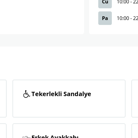
Cu
10:00
-
2
Pa
10:00
-
2
Tekerlekli Sandalye
Erkek Ayakkabı