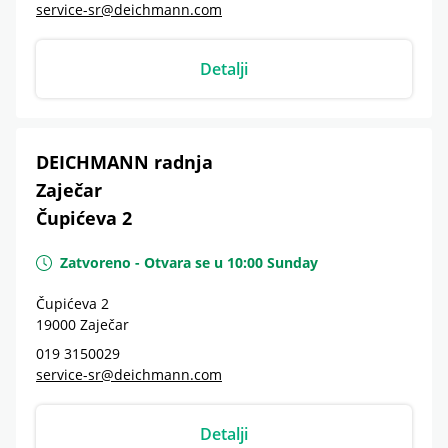
service-sr@deichmann.com
Detalji
DEICHMANN radnja
Zaječar
Čupićeva 2
Zatvoreno
-
Otvara se u
10:00
Sunday
Čupićeva 2
19000
Zaječar
019 3150029
service-sr@deichmann.com
Detalji