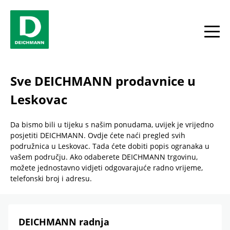
Skip to content
Return to Nav
Link Opens in New Tab
phone
Facebook
YouTube
Instagram
toggle
Sve DEICHMANN prodavnice u
Leskovac
Da bismo bili u tijeku s našim ponudama, uvijek je vrijedno
posjetiti DEICHMANN. Ovdje ćete naći pregled svih
podružnica u Leskovac. Tada ćete dobiti popis ogranaka u
vašem području. Ako odaberete DEICHMANN trgovinu,
možete jednostavno vidjeti odgovarajuće radno vrijeme,
telefonski broj i adresu.
DEICHMANN radnja