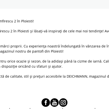
irescu 2 în Ploiesti!
escu 2 în Ploiesti și lăsați-vă inspirați de cele mai noi tendințe! A
mărci proprii. Cu experiența noastră îndelungată în vânzarea de în
gazinul nostru de pantofi din Ploiesti!
ru orice ocazie și sezon, de la adidași până la cizme de iarnă. Cali
dispoziție oricând cu sfaturi și ajutor.
ctă de calitate, stil și prețuri accesibile la DEICHMANN, magazinul d