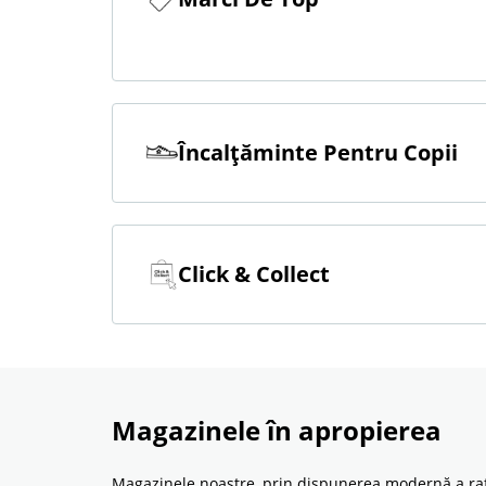
Încalţăminte Pentru Copii
Click & Collect
Magazinele în apropierea
Magazinele noastre, prin dispunerea modernă a raftur