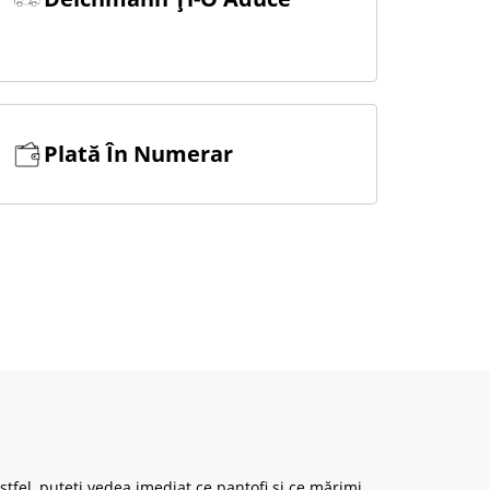
Plată În Numerar
stfel, puteți vedea imediat ce pantofi si ce mărimi