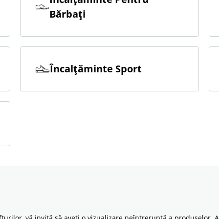
Bărbaţi
Încalţăminte Sport
ilor, vă invită să aveți o vizualizare neîntreruptă a produselor. A