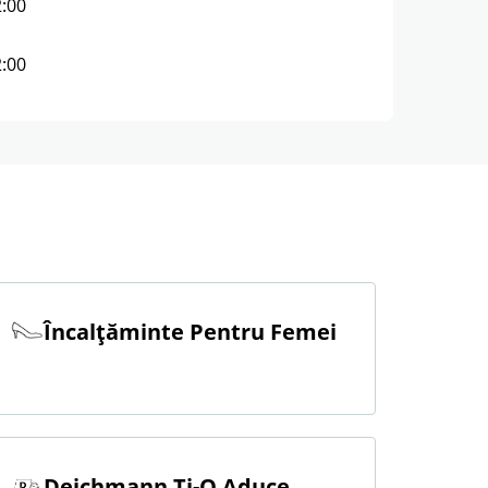
2:00
2:00
Încalţăminte Pentru Femei
Deichmann Ți-O Aduce