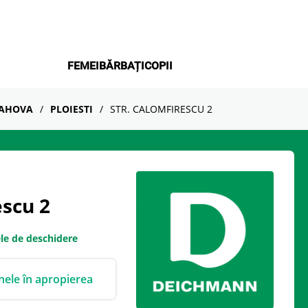
FEMEI
BĂRBAȚI
COPII
AHOVA
PLOIESTI
STR. CALOMFIRESCU 2
escu 2
le de deschidere
ele în apropierea