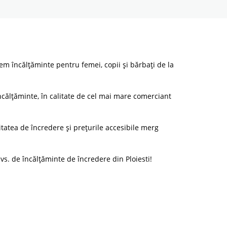
vem încălțăminte pentru femei, copii și bărbați de la
călțăminte, în calitate de cel mai mare comerciant
tatea de încredere și prețurile accesibile merg
vs. de încălțăminte de încredere din Ploiesti!