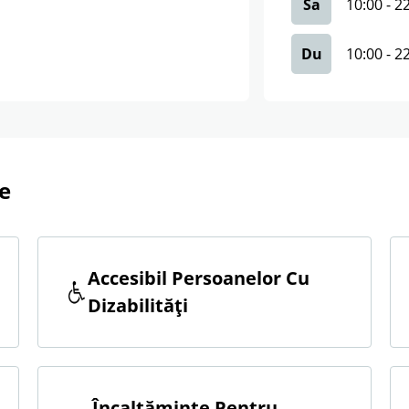
Sa
10:00
-
2
Du
10:00
-
2
ne
Accesibil Persoanelor Cu
Dizabilităţi
Încalţăminte Pentru