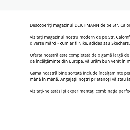
Descoperiți magazinul DEICHMANN de pe Str. Calomf
Vizitați magazinul nostru modern de pe Str. Calomfir
diverse mărci - cum ar fi Nike, adidas sau Skechers.
Oferta noastră este completată de o gamă largă de 
de încălțăminte din Europa, vă urăm bun venit în ma
Gama noastră bine sortată include încălțăminte pent
mână în mână. Angajații noștri prietenoși vă stau la 
Vizitați-ne astăzi și experimentați combinația perfe