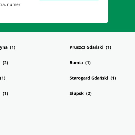
cia, numer
zyna
Pruszcz Gdański
n
Rumia
Starogard Gdański
k
Słupsk