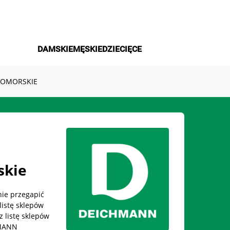
DAMSKIE
MĘSKIE
DZIECIĘCE
OMORSKIE
skie
ie przegapić
listę sklepów
listę sklepów
HMANN