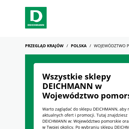
Skip to content
Return to Nav
Facebook
YouTube
Instagram
PRZEGLĄD KRAJÓW
POLSKA
WOJEWÓDZTWO P
Wszystkie sklepy
DEICHMANN w
Województwo pomor
Warto zaglądać do sklepu DEICHMANN, aby n
aktualnych ofert i promocji. Tutaj znajdziesz 
DEICHMANN w: Województwo pomorskie oraz 
w Twojej okolicy. Po wybraniu sklepu DEIC