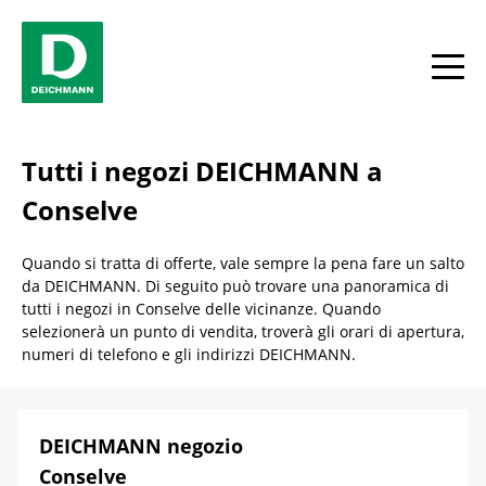
Skip to content
Return to Nav
Link Opens in New Tab
Telefono
Facebook
YouTube
Instagram
toggle
Tutti i negozi DEICHMANN a
Conselve
Quando si tratta di offerte, vale sempre la pena fare un salto
da DEICHMANN. Di seguito può trovare una panoramica di
tutti i negozi in Conselve delle vicinanze. Quando
selezionerà un punto di vendita, troverà gli orari di apertura,
numeri di telefono e gli indirizzi DEICHMANN.
DEICHMANN negozio
Conselve