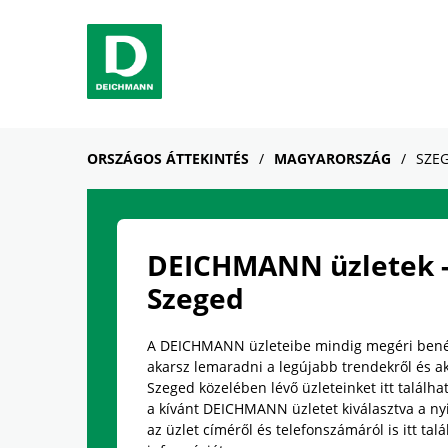
Skip to content
Return to Nav
Link Opens in New Tab
telefon
Link Opens in New Tab
telefon
Link Opens in New Tab
telefon
Facebook
YouTube
Instagram
ORSZÁGOS ÁTTEKINTÉS
MAGYARORSZÁG
SZE
DEICHMANN üzletek 
Szeged
A DEICHMANN üzleteibe mindig megéri ben
akarsz lemaradni a legújabb trendekről és ak
Szeged közelében lévő üzleteinket itt találhat
a kívánt DEICHMANN üzletet kiválasztva a nyi
az üzlet címéről és telefonszámáról is itt talá