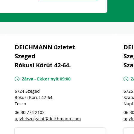
DEICHMANN üzletet
DE
Szeged
Sze
Rókusi Körút 42-64.
Sza
Zárva
-
Ekkor nyit
09:00
Z
6724
Szeged
6725
Rókusi Körút 42-64.
Szab
Tesco
Napf
06 30 774 2103
06 3
ugyfelszolgalat@deichmann.com
ugyf