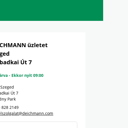
ICHMANN üzletet
ged
badkai Út 7
árva
-
Ekkor nyit
09:00
Szeged
adkai Út 7
ény Park
0 828 2149
elszolgalat@deichmann.com