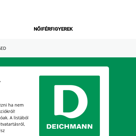
NŐI
FÉRFI
GYEREK
GED
-
ézni ha nem
ciókról!
óak. A listából
tvatartásról,
lsz