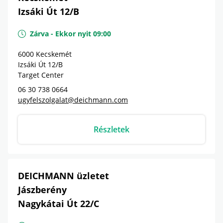
Izsáki Út 12/B
Zárva
-
Ekkor nyit
09:00
6000
Kecskemét
Izsáki Út 12/B
Target Center
06 30 738 0664
ugyfelszolgalat@deichmann.com
Részletek
DEICHMANN üzletet
Jászberény
Nagykátai Út 22/C