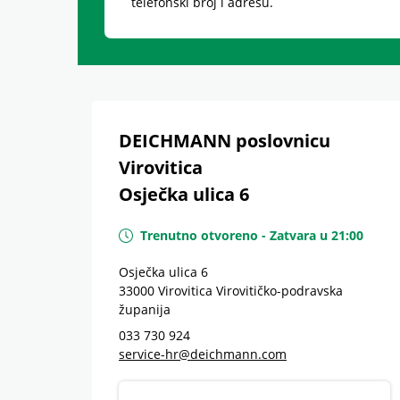
telefonski broj i adresu.
DEICHMANN poslovnicu
Virovitica
Osječka ulica 6
Trenutno otvoreno
-
Zatvara u
21:00
Osječka ulica 6
33000
Virovitica
Virovitičko-podravska
županija
033 730 924
service-hr@deichmann.com