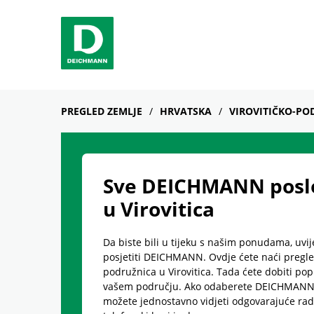
Skip to content
Return to Nav
Link Opens in New Tab
phone
Facebook
YouTube
Instagram
PREGLED ZEMLJE
HRVATSKA
VIROVITIČKO-PO
Sve DEICHMANN posl
u Virovitica
Da biste bili u tijeku s našim ponudama, uvij
posjetiti DEICHMANN. Ovdje ćete naći pregle
podružnica u Virovitica. Tada ćete dobiti pop
vašem području. Ako odaberete DEICHMANN 
možete jednostavno vidjeti odgovarajuće rad