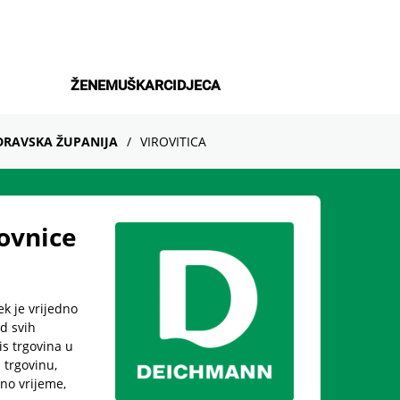
ŽENE
MUŠKARCI
DJECA
DRAVSKA ŽUPANIJA
VIROVITICA
ovnice
ek je vrijedno
d svih
is trgovina u
trgovinu,
no vrijeme,