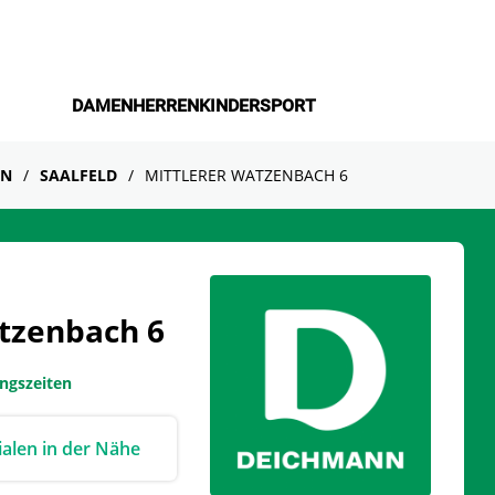
DAMEN
HERREN
KINDER
SPORT
EN
SAALFELD
MITTLERER WATZENBACH 6
atzenbach 6
ungszeiten
lialen in der Nähe