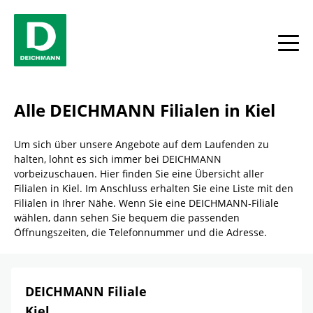
Skip to content
Return to Nav
Link Opens in New Tab
Telefon
Link Opens in New Tab
Telefon
Facebook
YouTube
Instagram
Alle
Alle DEICHMANN Filialen in Kiel
Um sich über unsere Angebote auf dem Laufenden zu
halten, lohnt es sich immer bei DEICHMANN
vorbeizuschauen. Hier finden Sie eine Übersicht aller
Filialen in Kiel. Im Anschluss erhalten Sie eine Liste mit den
Filialen in Ihrer Nähe. Wenn Sie eine DEICHMANN-Filiale
wählen, dann sehen Sie bequem die passenden
Öffnungszeiten, die Telefonnummer und die Adresse.
DEICHMANN Filiale
Kiel