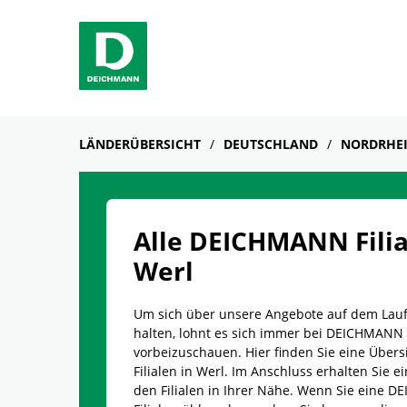
Skip to content
Return to Nav
Link Opens in New Tab
Telefon
Facebook
YouTube
Instagram
LÄNDERÜBERSICHT
DEUTSCHLAND
NORDRHEI
Alle DEICHMANN Filia
Werl
Um sich über unsere Angebote auf dem Lau
halten, lohnt es sich immer bei DEICHMANN
vorbeizuschauen. Hier finden Sie eine Übersi
Filialen in Werl. Im Anschluss erhalten Sie ei
den Filialen in Ihrer Nähe. Wenn Sie eine 