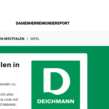
DAMEN
HERREN
KINDER
SPORT
N-WESTFALEN
WERL
len in
fenden zu
cht aller
ne Liste mit
DEICHMANN-