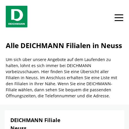
Skip to content
Return to Nav
Link Opens in New Tab
Telefon
Link Opens in New Tab
Telefon
Link Opens in New Tab
Telefon
Facebook
YouTube
Instagram
Alle
Alle DEICHMANN Filialen in Neuss
Um sich über unsere Angebote auf dem Laufenden zu
halten, lohnt es sich immer bei DEICHMANN
vorbeizuschauen. Hier finden Sie eine Übersicht aller
Filialen in Neuss. Im Anschluss erhalten Sie eine Liste mit
den Filialen in Ihrer Nähe. Wenn Sie eine DEICHMANN-
Filiale wählen, dann sehen Sie bequem die passenden
Öffnungszeiten, die Telefonnummer und die Adresse.
DEICHMANN Filiale
Neuss