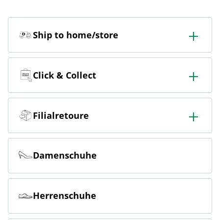
Ship to home/store
In der Filiale bestellen & in die Filiale oder nach Hause
liefern lassen.
Click & Collect
Online bestellen & kostenlos hier in der Filiale abholen
Filialretoure
Online bestellen & kostenlos in der Filiale zurückgeben
Damenschuhe
Herrenschuhe