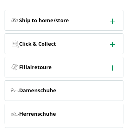
Ship to home/store
In der Filiale bestellen & in die Filiale oder nach Hause
liefern lassen.
Click & Collect
Online bestellen & kostenlos hier in der Filiale abholen
Filialretoure
Online bestellen & kostenlos in der Filiale zurückgeben
Damenschuhe
Herrenschuhe