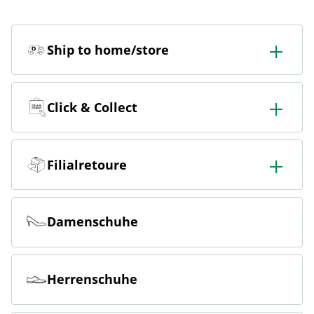
Ship to home/store
In der Filiale bestellen & in die Filiale oder nach Hause
liefern lassen.
Click & Collect
Online bestellen & kostenlos hier in der Filiale abholen
Filialretoure
Online bestellen & kostenlos in der Filiale zurückgeben
Damenschuhe
Herrenschuhe