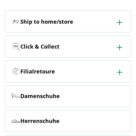
Ship to home/store
In der Filiale bestellen & in die Filiale oder nach Hause
liefern lassen.
Click & Collect
Online bestellen & kostenlos hier in der Filiale abholen
Filialretoure
Online bestellen & kostenlos in der Filiale zurückgeben
Damenschuhe
Herrenschuhe