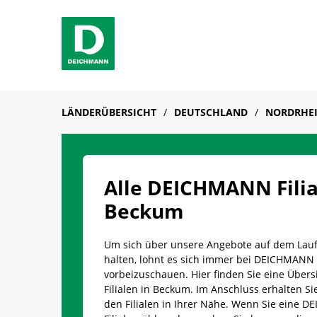
Skip to content
Return to Nav
Link Opens in New Tab
Telefon
Facebook
YouTube
Instagram
LÄNDERÜBERSICHT
DEUTSCHLAND
NORDRHEI
Alle DEICHMANN Filia
Beckum
Um sich über unsere Angebote auf dem Lau
halten, lohnt es sich immer bei DEICHMANN
vorbeizuschauen. Hier finden Sie eine Übersi
Filialen in Beckum. Im Anschluss erhalten Sie
den Filialen in Ihrer Nähe. Wenn Sie eine 