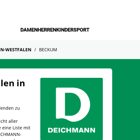
DAMEN
HERREN
KINDER
SPORT
N-WESTFALEN
BECKUM
len in
fenden zu
cht aller
 eine Liste mit
DEICHMANN-