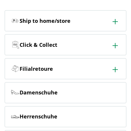
Ship to home/store
In der Filiale bestellen & in die Filiale oder nach Hause
liefern lassen.
Click & Collect
Online bestellen & kostenlos hier in der Filiale abholen
Filialretoure
Online bestellen & kostenlos in der Filiale zurückgeben
Damenschuhe
Herrenschuhe