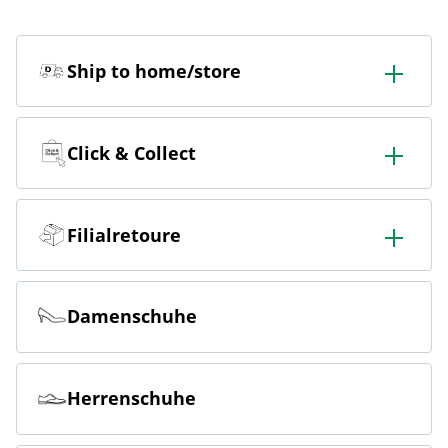
Ship to home/store
In der Filiale bestellen & in die Filiale oder nach Hause
liefern lassen.
Click & Collect
Online bestellen & kostenlos hier in der Filiale abholen
Filialretoure
Online bestellen & kostenlos in der Filiale zurückgeben
Damenschuhe
Herrenschuhe