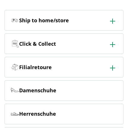
Ship to home/store
In der Filiale bestellen & in die Filiale oder nach Hause
liefern lassen.
Click & Collect
Online bestellen & kostenlos hier in der Filiale abholen
Filialretoure
Online bestellen & kostenlos in der Filiale zurückgeben
Damenschuhe
Herrenschuhe