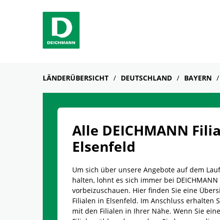
Skip to content
Return to Nav
Link Opens in New Tab
Telefon
Facebook
YouTube
Instagram
LÄNDERÜBERSICHT
DEUTSCHLAND
BAYERN
Alle DEICHMANN Filia
Elsenfeld
Um sich über unsere Angebote auf dem Lau
halten, lohnt es sich immer bei DEICHMANN
vorbeizuschauen. Hier finden Sie eine Übersi
Filialen in Elsenfeld. Im Anschluss erhalten S
mit den Filialen in Ihrer Nähe. Wenn Sie e