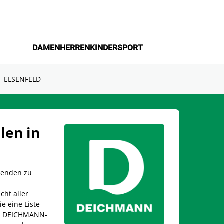
DAMEN
HERREN
KINDER
SPORT
ELSENFELD
len in
fenden zu
cht aller
ie eine Liste
ine DEICHMANN-