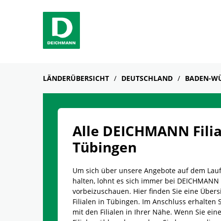
Skip to content
Return to Nav
Link Opens in New Tab
Telefon
Facebook
YouTube
Instagram
LÄNDERÜBERSICHT
DEUTSCHLAND
BADEN-W
Alle DEICHMANN Filia
Tübingen
Um sich über unsere Angebote auf dem Lau
halten, lohnt es sich immer bei DEICHMANN
vorbeizuschauen. Hier finden Sie eine Übersi
Filialen in Tübingen. Im Anschluss erhalten S
mit den Filialen in Ihrer Nähe. Wenn Sie e