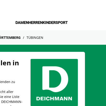
DAMEN
HERREN
KINDER
SPORT
ÜRTTEMBERG
TÜBINGEN
len in
fenden zu
cht aller
ie eine Liste
ine DEICHMANN-