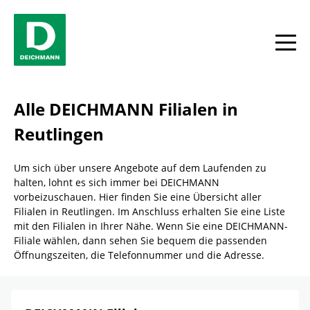
Skip to content
Return to Nav
Link Opens in New Tab
Telefon
Link Opens in New Tab
Telefon
Link Opens in New Tab
Telefon
Facebook
YouTube
Instagram
Alle
Alle DEICHMANN Filialen in
Reutlingen
Um sich über unsere Angebote auf dem Laufenden zu
halten, lohnt es sich immer bei DEICHMANN
vorbeizuschauen. Hier finden Sie eine Übersicht aller
Filialen in Reutlingen. Im Anschluss erhalten Sie eine Liste
mit den Filialen in Ihrer Nähe. Wenn Sie eine DEICHMANN-
Filiale wählen, dann sehen Sie bequem die passenden
Öffnungszeiten, die Telefonnummer und die Adresse.