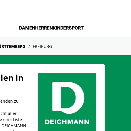
DAMEN
HERREN
KINDER
SPORT
ÜRTTEMBERG
FREIBURG
len in
fenden zu
cht aller
e eine Liste
ine DEICHMANN-