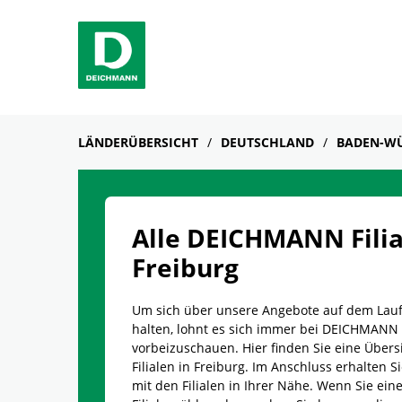
Skip to content
Return to Nav
Link Opens in New Tab
Telefon
Link Opens in New Tab
Telefon
Link Opens in New Tab
Telefon
Facebook
YouTube
Instagram
LÄNDERÜBERSICHT
DEUTSCHLAND
BADEN-W
Alle DEICHMANN Filia
Freiburg
Um sich über unsere Angebote auf dem Lau
halten, lohnt es sich immer bei DEICHMANN
vorbeizuschauen. Hier finden Sie eine Übersi
Filialen in Freiburg. Im Anschluss erhalten Si
mit den Filialen in Ihrer Nähe. Wenn Sie e