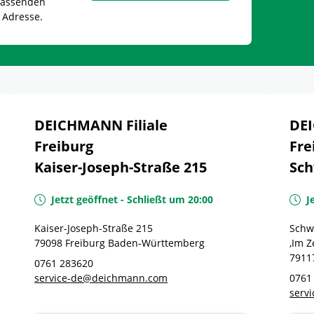
 passenden
 Adresse.
DEICHMANN Filiale
DEI
Freiburg
Fre
Kaiser-Joseph-Straße 215
Sch
Jetzt geöffnet
-
Schließt um
20:00
J
Kaiser-Joseph-Straße 215
Schw
79098
Freiburg
Baden-Württemberg
,Im 
7911
0761 283620
service-de@deichmann.com
0761
serv