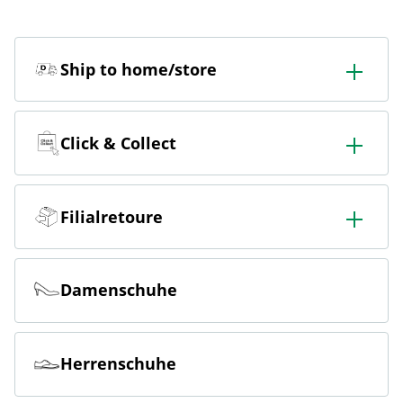
Ship to home/store
In der Filiale bestellen & in die Filiale oder nach Hause
liefern lassen.
Click & Collect
Online bestellen & kostenlos hier in der Filiale abholen
Filialretoure
Online bestellen & kostenlos in der Filiale zurückgeben
Damenschuhe
Herrenschuhe