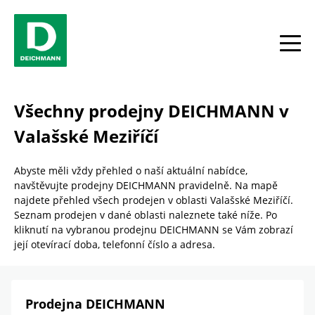
Skip to content
Return to Nav
Link Opens in New Tab
telefon
Facebook
YouTube
Instagram
toggle
Všechny prodejny DEICHMANN v
Valašské Meziříčí
Abyste měli vždy přehled o naší aktuální nabídce,
navštěvujte prodejny DEICHMANN pravidelně. Na mapě
najdete přehled všech prodejen v oblasti Valašské Meziříčí.
Seznam prodejen v dané oblasti naleznete také níže. Po
kliknutí na vybranou prodejnu DEICHMANN se Vám zobrazí
její otevírací doba, telefonní číslo a adresa.
Prodejna DEICHMANN