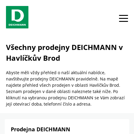
Skip to content
Return to Nav
Link Opens in New Tab
telefon
Facebook
YouTube
Instagram
toggle
Všechny prodejny DEICHMANN v
Havlíčkův Brod
Abyste měli vždy přehled o naší aktuální nabídce,
navštěvujte prodejny DEICHMANN pravidelně. Na mapě
najdete přehled všech prodejen v oblasti Havlíčkův Brod.
Seznam prodejen v dané oblasti naleznete také níže. Po
kliknutí na vybranou prodejnu DEICHMANN se Vám zobrazí
její otevírací doba, telefonní číslo a adresa.
Prodejna DEICHMANN