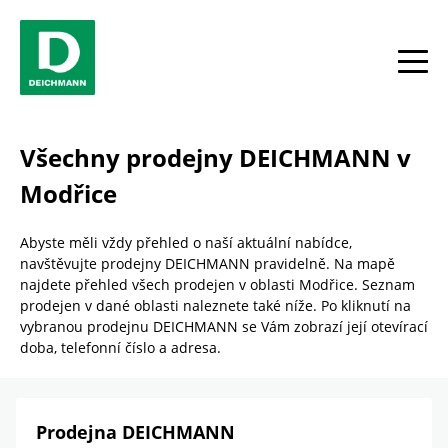
Skip to content
Return to Nav
Link Opens in New Tab
telefon
Facebook
YouTube
Instagram
toggle
Všechny prodejny DEICHMANN v
Modřice
Abyste měli vždy přehled o naší aktuální nabídce,
navštěvujte prodejny DEICHMANN pravidelně. Na mapě
najdete přehled všech prodejen v oblasti Modřice. Seznam
prodejen v dané oblasti naleznete také níže. Po kliknutí na
vybranou prodejnu DEICHMANN se Vám zobrazí její otevírací
doba, telefonní číslo a adresa.
Prodejna DEICHMANN