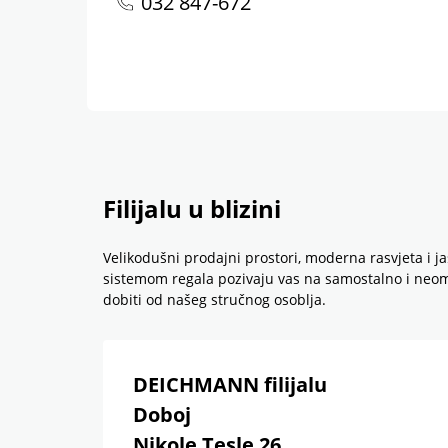
032 847-672
Filijalu u blizini
Velikodušni prodajni prostori, moderna rasvjeta i 
sistemom regala pozivaju vas na samostalno i neomet
dobiti od našeg stručnog osoblja.
DEICHMANN filijalu
Doboj
Nikole Tesle 26