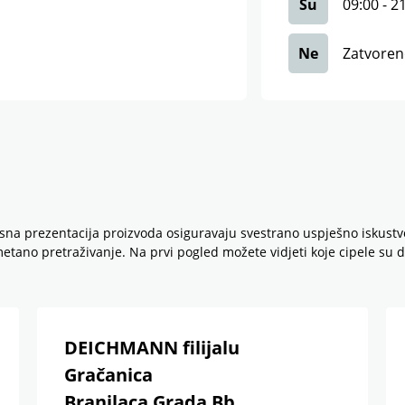
Su
09:00
-
2
Ne
Zatvore
jasna prezentacija proizvoda osiguravaju svestrano uspješno iskus
ano pretraživanje. Na prvi pogled možete vidjeti koje cipele su dos
DEICHMANN filijalu
Gračanica
Branilaca Grada Bb