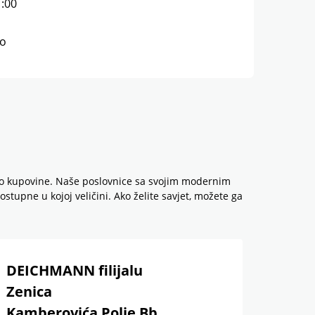
1:00
no
tvo kupovine. Naše poslovnice sa svojim modernim
tupne u kojoj veličini. Ako želite savjet, možete ga
DEICHMANN filijalu
Zenica
Kamberovića Polje Bb