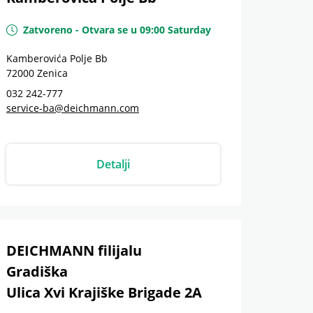
Zatvoreno
-
Otvara se u
09:00
Saturday
Kamberovića Polje Bb
72000
Zenica
032 242-777
service-ba@deichmann.com
Detalji
DEICHMANN filijalu
Gradiška
Ulica Xvi Krajiške Brigade 2A