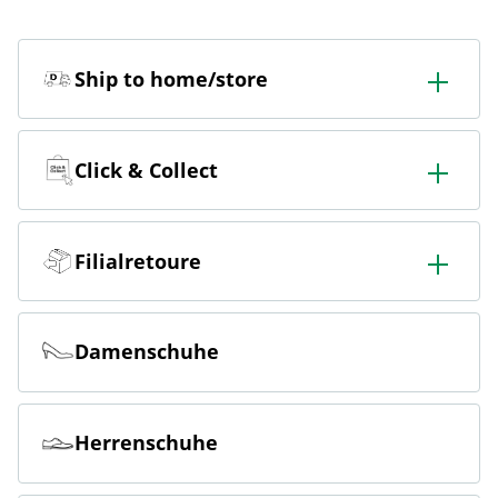
Ship to home/store
In der Filiale bestellen & in die Filiale oder nach Hause
liefern lassen.
Click & Collect
Online bestellen & kostenlos hier in der Filiale abholen
Filialretoure
Online bestellen & kostenlos in der Filiale zurückgeben
Damenschuhe
Herrenschuhe