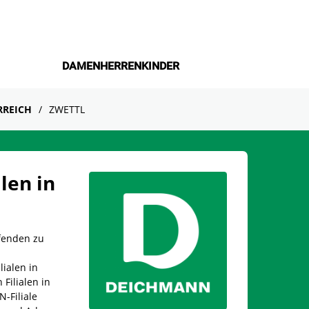
DAMEN
HERREN
KINDER
RREICH
ZWETTL
len in
fenden zu
lialen in
Filialen in
-Filiale