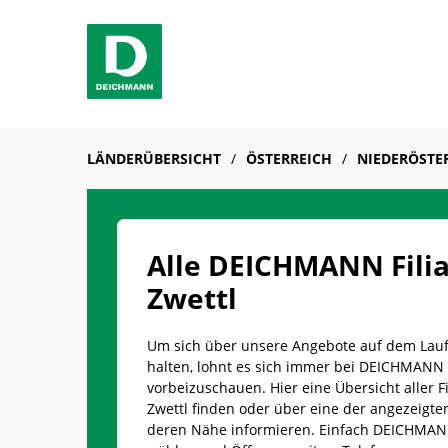
Skip to content
Return to Nav
Link Opens in New Tab
Telefon
Facebook
YouTube
Instagram
LÄNDERÜBERSICHT
ÖSTERREICH
NIEDERÖSTE
Alle DEICHMANN Filia
Zwettl
Um sich über unsere Angebote auf dem Lau
halten, lohnt es sich immer bei DEICHMANN
vorbeizuschauen. Hier eine Übersicht aller Fi
Zwettl finden oder über eine der angezeigten 
deren Nähe informieren. Einfach DEICHMANN