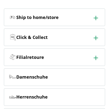
Ship to home/store
In der Filiale bestellen & in die Filiale oder nach Hause
liefern lassen.
Click & Collect
Online bestellen & kostenlos hier in der Filiale abholen
Filialretoure
Online bestellen & kostenlos in der Filiale zurückgeben
Damenschuhe
Herrenschuhe